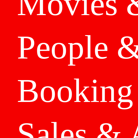
Movies
People
&
B
ooking
Sales
& 