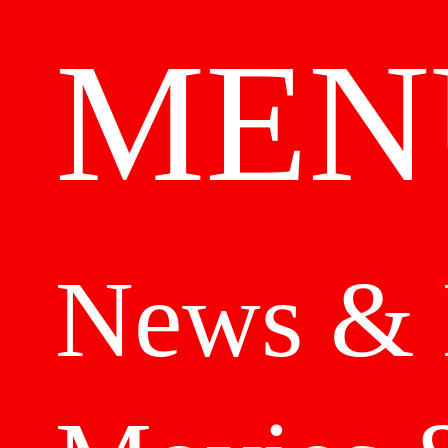
M
EN
News
& 