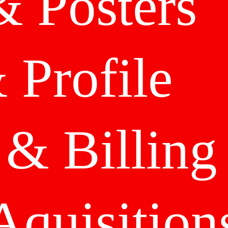
&
Posters
 Profile
& Billing
Aquisition