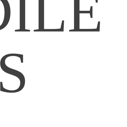
ILE
S